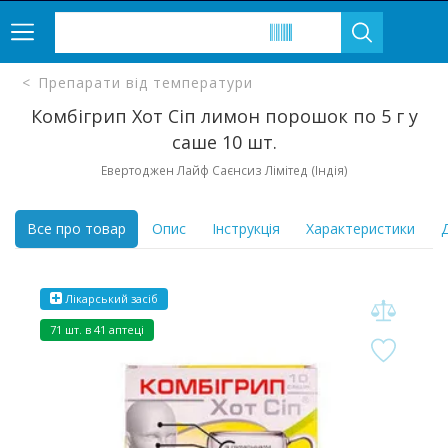
Препарати від температури
Комбігрип Хот Сіп лимон порошок по 5 г у
саше 10 шт.
Евертоджен Лайф Саєнсиз Лімітед (Індія)
Все про товар
Опис
Інструкція
Характеристики
Д
Лікарський засіб
71 шт. в 41 аптеці