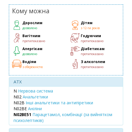
Кому можна
Дорослим
Дітям
дозволено
з 12-ти років
Вагітним
Годуючим
протипоказано
протипоказано
Алергікам
Діабетикам
дозволено
протипоказано
Водіям
З алкоголем
з обережністю
протипоказано
ATX
N
Нервова система
N02
Анальгетики
N02B
Інші анальгетики та антипіретики
N02BE
Аніліни
N02BE51
Парацетамол, комбінації (за вийнятком
психолептиків)