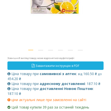
Зовнішній вигляд товару може відрізнятися від фотографії
Завантажити інструкцію в PDF
Ціна товару при
самовивозі з аптек
:
160.50 ₴
від
до
454.20 ₴
Ціна товару при
адресному доставленні
: 187.10 ₴
Ціна товару при
доставленні Новою Поштою
:
187.10 ₴
ціни актуальні лише при замовленні на сайті
Цей товар купили 39 раз за останній тиждень