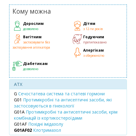
Кому можна
Дорослим
Дітям
дозволено
з 12-ти років
Вагітним
Годуючим
застосовувати без
протипоказано
застосування аплікатора
Алергікам
з обережністю
Діабетикам
дозволено
ATX
G
Сечостатева система та статеві гормони
G01
Протимікробні та антисептичні засоби, які
застосовуються в гінекології
G01A
Протимікробні та антисептичні засоби, крім
комбінацій із кортикостероїдами
G01AF
Похідні імідазолу
G01AF02
Клотримазол