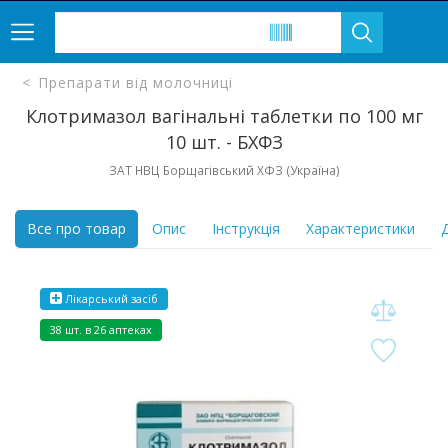
Препарати від молочниці
Клотримазол вагінальні таблетки по 100 мг
10 шт. - БХФЗ
ЗАТ НВЦ Борщагівський ХФЗ (Україна)
Все про товар
Опис
Інструкція
Характеристики
Д
Лікарський засіб
38 шт. в 26 аптеках