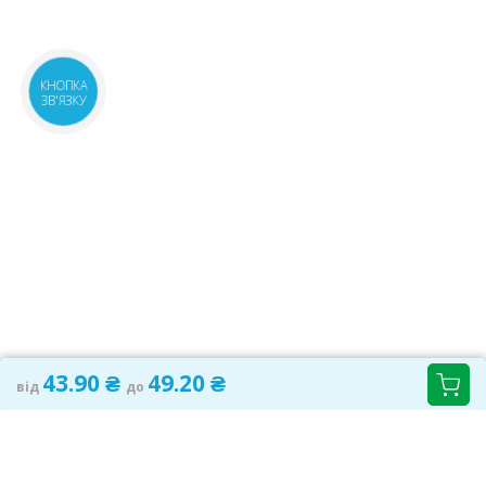
35
49.20 ₴
08:00-21:00
маршрут
Київська обл., м.Бровари,
1 шт.
КНОПКА
бул.Незалежності, 6
ЗВ'ЯЗКУ
48.60 ₴
07:00-23:00
маршрут
м.Київ, вул.Шолом-Алейхема, 4
1 шт.
08:00-21:00
маршрут
48.60 ₴
м.Київ, бул.Лесі Українки, 9
Доставимо
08:00-21:00
маршрут
до 3 діб
60.20 ₴
м.Київ, бул.Тараса Шевченка,
Доставимо
36А
до 3 діб
08:00-21:00
маршрут
66.60 ₴
43.90 ₴
49.20 ₴
від
до
м.Київ, пр.Соборності, 4
Доставимо
08:00-21:00
маршрут
до 3 діб
62.20 ₴