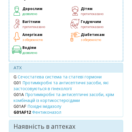
Дорослим
Дітям
дозволено
протипоказано
Вагітним
Годуючим
протипоказано
протипоказано
Алергікам
Діабетикам
з обережністю
з обережністю
Водіям
дозволено
ATX
G
Сечостатева система та статеві гормони
G01
Протимікробні та антисептичні засоби, які
застосовуються в гінекології
G01A
Протимікробні та антисептичні засоби, крім
комбінацій із кортикостероїдами
G01AF
Похідні імідазолу
G01AF12
Фентиконазол
Наявність в аптеках