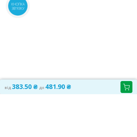
КНОПКА
ЗВ'ЯЗКУ
383.50 ₴
481.90 ₴
від
до