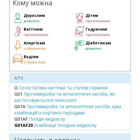
Кому можна
Дорослим
Дітям
дозволено
протипоказано
Вагітним
Годуючим
протипоказано
протипоказано
Алергікам
Діабетикам
з обережністю
дозволено
Водіям
з обережністю
ATX
G
Сечостатева система та статеві гормони
G01
Протимікробні та антисептичні засоби, які
застосовуються в гінекології
G01A
Протимікробні та антисептичні засоби, крім
комбінацій із кортикостероїдами
G01AF
Похідні імідазолу
G01AF20
Комбінації похідних імідазолу