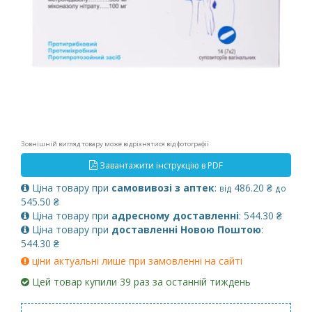
Зовнішній вигляд товару може відрізнятися від фотографії
Завантажити інструкцію в PDF
Ціна товару при
самовивозі з аптек
:
486.20 ₴
від
до
545.50 ₴
Ціна товару при
адресному доставленні
: 544.30 ₴
Ціна товару при
доставленні Новою Поштою
:
544.30 ₴
ціни актуальні лише при замовленні на сайті
Цей товар купили 39 раз за останній тиждень