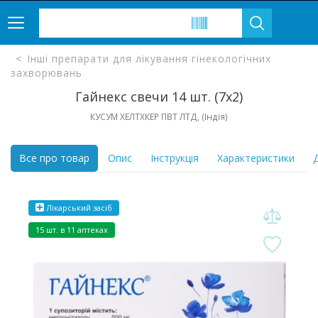
Інші препарати для лікування гінекологічних
захворювань
Гайнекс свечи 14 шт. (7х2)
КУСУМ ХЕЛТХКЕР ПВТ ЛТД, (Індія)
Все про товар
Опис
Інструкція
Характеристики
Д
Лікарський засіб
15 шт. в 11 аптеках