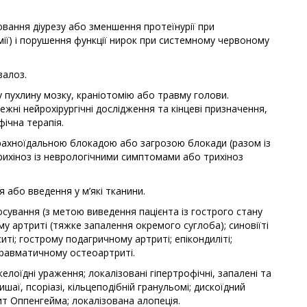
ання діурезу або зменшення протеїнурії при
ії) і порушення функції нирок при системному червоному
залоз.
 пухлину мозку, краніотомію або травму голови.
жні нейрохірургічні дослідження та кінцеві призначення,
фічна терапія.
барахноїдальною блокадою або загрозою блокади (разом із
рихіноз із неврологічними симптомами або трихіноз
 або введення у м’які тканини.
сування (з метою виведення пацієнта із гострого стану
у артриті (тяжке запалення окремого суглоба); синовіїті
иті; гострому подагричному артриті; епікондиліті;
травматичному остеоартриті.
елоїдні ураження; локалізовані гіпертрофічні, запалені та
аї, псоріазі, кільцеподібній гранульомі; дискоїдний
т Оппенгейма; локалізована алопеція.