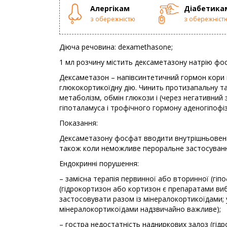
Алергікам
Діабетика
з обережністю
з обережніст
Діюча речовина: dexamethasone;
1 мл розчину містить дексаметазону натрію фо
Дексаметазон – напівсинтетичний гормон кори 
глюкокортикоїдну дію. Чинить протизапальну та
метаболізм, обмін глюкози і (через негативний 
гіпоталамуса і трофічного гормону аденогіпофіз
Показання:
Дексаметазону фосфат вводити внутрішньовенно
також коли неможливе пероральне застосуванн
Ендокринні порушення:
– замісна терапія первинної або вторинної (гіп
(гідрокортизон або кортизон є препаратами виб
застосовувати разом із мінералокортикоїдами; у
мінералокортикоїдами надзвичайно важливе);
– гостра недостатність надниркових залоз (гі