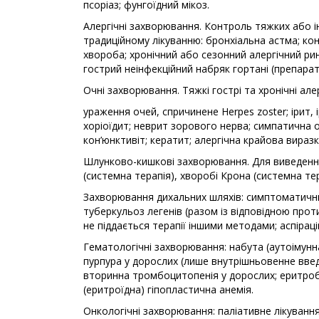
псоріаз; фунгоїдний мікоз.
Алергічні захворювання. Контроль тяжких або і
традиційному лікуванню: бронхіальна астма; ко
хвороба; хронічний або сезонний алергічний рині
гострий неінфекційний набряк гортані (препара
Очні захворювання. Тяжкі гострі та хронічні але
ураження очей, спричинене Нerpes zoster; ірит, 
хоріоїдит; неврит зорового нерва; симпатична 
кон’юнктивіт; кератит; алергічна крайова виразк
Шлунково-кишкові захворювання. Для виведення 
(системна терапія), хворобі Крона (системна тер
Захворювання дихальних шляхів: симптоматични
туберкульоз легенів (разом із відповідною про
не піддається терапії іншими методами; аспірац
Гематологічні захворювання: набута (аутоімунн
пурпура у дорослих (лише внутрішньовенне вве
вторинна тромбоцитопенія у дорослих; еритроб
(еритроїдна) гіпопластична анемія.
Онкологічні захворювання: паліативне лікування