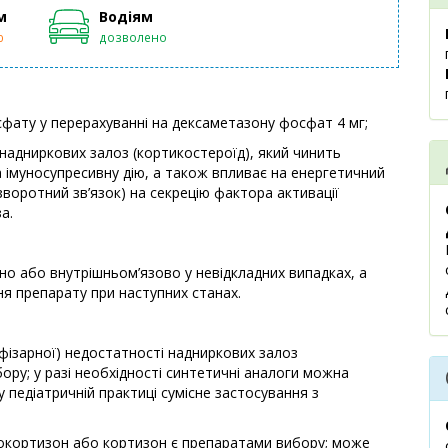
м
Водіям
ю
дозволено
сфату у перерахуванні на дексаметазону фосфат 4 мг;
надниркових залоз (кортикостероїд), який чинить
 імуносупресивну дію, а також впливає на енергетичний
зворотний зв’язок) на секрецію фактора активації
а.
 або внутрішньом’язово у невідкладних випадках, а
я препарату при наступних станах.
офізарної) недостатності надниркових залоз
ору; у разі необхідності синтетичні аналоги можна
 педіатричній практиці сумісне застосування з
дрокортизон або кортизон є препаратами вибору; може