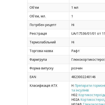
Об'єм
1 мл
Об'єм, мл.
1
Потрібен рецепт
Ні
Реєстрація
UA/17536/01/01 от 1
Термолабільний
Ні
Торгова назва
Рафт
Фармгрупа
Глюкокортикостерої
Форма випуску
розчин
EAN
4823002240146
Класифікація ATX
H
Препарати гормоні
та інсулінів
H02
Кортикостероїд
H02A
Кортикостерої
H02AB
Глюкокортик