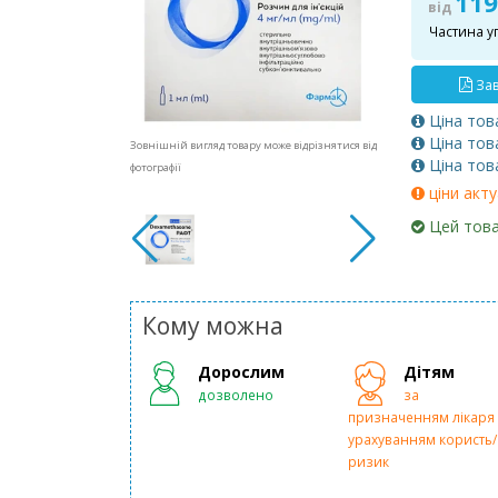
119
від
Частина у
Зав
Ціна тов
Ціна тов
Зовнішній вигляд товару може відрізнятися від
Ціна тов
фотографії
ціни акту
Цей това
Кому можна
Дорослим
Дітям
дозволено
за
призначенням лікаря 
урахуванням користь/
ризик