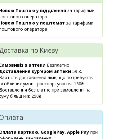
Українки, 9
Новою Поштою у відділення
за тарифами
08:00-21:00
поштового оператора
маршрут
Новою Поштою у поштомат
за тарифами
м.Київ,
поштового оператора
Доставимо
278.70 ₴
вул.Левка
до 3 діб
Лук`яненка, 29
08:00-21:00
Доставка по Києву
маршрут
м.Київ,
Самовивіз з аптеки
Безплатно
Доставимо
278.70 ₴
бул.Тараса
Доставлення кур'єром аптеки
59 ₴.
до 3 діб
Шевченка, 36А
Вартість доставлення ліків, що потребують
08:00-21:00
особливих умов транспортування: 150₴
маршрут
Доставлення безплатне при замовленні на
суму більш ніж 250₴
м.Київ,
Доставимо
278.70 ₴
пр.Соборності,
до 3 діб
4
Оплата
08:00-21:00
маршрут
Оплата карткою, GooglePay, Apple Pay
при
Київська
Доставимо
оформленні замовлення