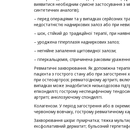
виявитися необхідним сумісне застосування з м
синтетичних аналогів);
– перед операціями та у випадках серйозних тр
недостатністю надниркових залоз або при неви
– шок, стійкий до традиційної терапії, при ная
– уроджена гіперплазія надниркових залоз;
– негнійне запалення щитовидної залози;
– гіперкальціємія, спричинена раковим ураженн
Ревматичні захворювання. Як допоміжна терапі
пацієнта з гострого стану або при загостренні 
при остеоартрозі; ревматоїдному артриті, вкл
випадках може знадобитися низькодозова підтри
епікондиліті; гострому неспецифічному тендосин
артриті; анкілозуючому спондиліті.
Колагенози. У період загострення або в окреми
червоному вовчаку, гострому ревматичному кар
Захворювання шкіри: пухирчатка; тяжка мульт
ексфоліативний дерматит; бульозний герпетиф