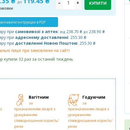
.35 ₴
119.45 ₴
до
–
+
КУПИТИ
паковки
антажити інструкцію в PDF
ару при
самовивозі з аптек
:
238.70 ₴
238.90 ₴
від
до
ару при
адресному доставленні
: 255.30 ₴
ару при
доставленні Новою Поштою
: 255.30 ₴
альні лише при замовленні на сайті
р купили 32 раз за останній тиждень
Вагітним
Годуючим
за
за
з
призначенням лікаря з
призначенням лікаря з
урахуванням
урахуванням
співвідношення користь/
співвідношення користь/
ризи
ризи