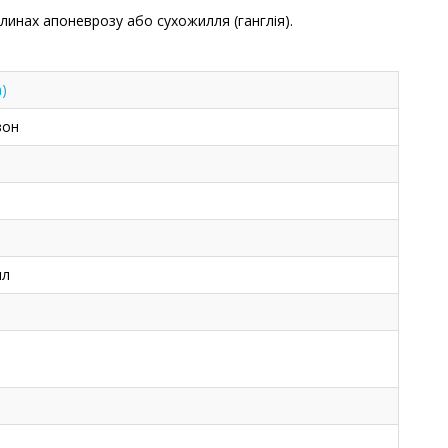
инах апоневрозу або сухожилля (ганглія).
)
зон
мл