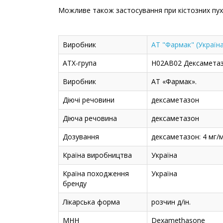
Можливе також застосування при кістозних пухл
Виробник
АТ "Фармак" (Україна
АТХ-група
H02AB02 Дексамета
Виробник
АТ «Фармак».
Діючі речовини
дексаметазон
Діюча речовина
дексаметазон
Дозування
дексаметазон: 4 мг/
Країна виробництва
Україна
Країна походження
Україна
бренду
Лікарська форма
розчин д/ін.
МНН
Dexamethasone