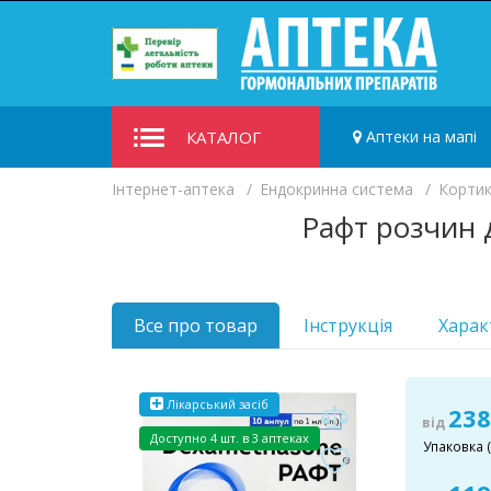
КАТАЛОГ
Аптеки на мапі
Iнтернет-аптека
Ендокринна система
Кортик
Рафт розчин д
Все про товар
Інструкція
Харак
Лікарський засіб
238
від
Доступно
4 шт. в 3 аптеках
Упаковка (