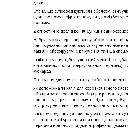
дітей.
Стани, що супроводжуються набряком: стимулюв
ідіопатичному нефротичному синдромі (без урем
вовчаку.
Діагностичне дослідження функції надниркових 
Набряк мозку через первинну або метастатичну
Застосування при набряку мозку не замінює нале
такі як нейрохірургічне втручання та інша специ
Інші показання: туберкульозний менінгіт із су
відповідною протитуберкульозною терапією); т
міокарда.
Показання для внутрішньосуглобового введення
Як допоміжна терапія для короткочасного засто
або при загостренні хвороби) при: ревматоїдном
при остеоартриті; гострому та підгострому бурс
гострому неспецифічному тендосиновіїті; пост
Місцеве введення (введення у місце ураження): к
інфільтративні ураження при оперізувальному лиш
червоний вовчак, ліпоїдний атрофічний дермати