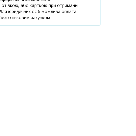
255.30 ₴
обл., м. Київ,
до 3 діб
Готівкою, або карткою при отриманні
вул.
Для юридичних осіб можлива оплата
Митриполита
безготівковим рахунком
Василя
Липківського,
25
08.00-21.00
маршрут