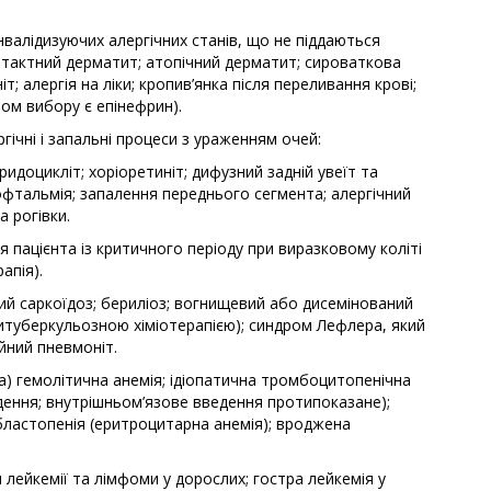
нвалідизуючих алергічних станів, що не піддаються
нтактний дерматит; атопічний дерматит; сироваткова
т; алергія на ліки; кропив’янка після переливання крові;
том вибору є епінефрин).
ргічні і запальні процеси з ураженням очей:
іридоцикліт; хоріоретиніт; дифузний задній увеїт та
офтальмія; запалення переднього сегмента; алергічний
а рогівки.
пацієнта із критичного періоду при виразковому коліті
апія).
й саркоїдоз; бериліоз; вогнищевий або дисемінований
титуберкульозною хіміотерапією); синдром Лефлера, який
ійний пневмоніт.
а) гемолітична анемія; ідіопатична тромбоцитопенічна
дення; внутрішньом’язове введення протипоказане);
ластопенія (еритроцитарна анемія); вроджена
 лейкемії та лімфоми у дорослих; гостра лейкемія у