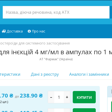
Доставка
Про нас
остероїди для системного застосування
ля інєкцій 4 мг/мл в ампулах по 1 м
АТ "Фармак" (Україна)
теристики
Дані з реєстру
Аналоги i замінники
.70 ₴
238.90 ₴
до
–
+
КУПИТИ
2 шт.)