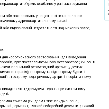
інералокортикоїдами, особливо у разі застосування
авм або захворювань у пацієнтів зі встановленою
значеному адренокортикальному запасі;
вній або підозрюваній недостатності надниркових залоз;
ям.
я для короткочасного застосування (для виведення
хвороби) при: посттравматичному остеоартрозі; синовіїті
ючаючи ювенільний ревматоїдний артрит (у деяких
муюча терапія); гострому та підгострому бурситі;
овіїті; гострому подагричному артриті; псоріатичному
х випадках як підтримуюча терапія при системному
диті.
иформна еритема (синдром Стівенса–Джонсона);
ормний дерматит; тяжкий себорейний дерматит; тяжкий