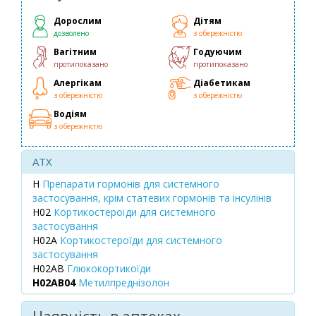
Дорослим
Дітям
дозволено
з обережністю
Вагітним
Годуючим
протипоказано
протипоказано
Алергікам
Діабетикам
з обережністю
з обережністю
Водіям
з обережністю
ATX
H
Препарати гормонів для системного
застосування, крім статевих гормонів та інсулінів
H02
Кортикостероїди для системного
застосування
H02A
Кортикостероїди для системного
застосування
H02AB
Глюкокортикоїди
H02AB04
Метилпреднізолон