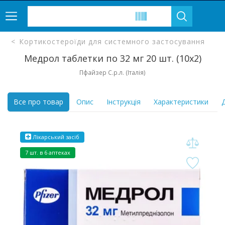
Кортикостероїди для системного застосування
Медрол таблетки по 32 мг 20 шт. (10х2)
Пфайзер С.р.л. (Італія)
Все про товар
Опис
Інструкція
Характеристики
Д
Лікарський засіб
7 шт. в 6 аптеках