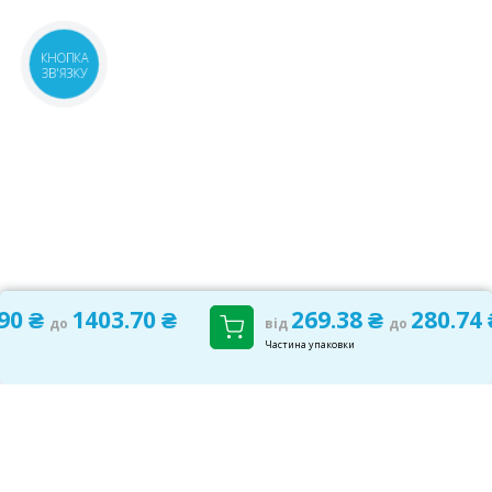
08:00-21:00
маршрут
до 3 діб
1404.30 ₴
КНОПКА
ЗВ'ЯЗКУ
.90 ₴
1403.70 ₴
269.38 ₴
280.74 
до
від
до
Частина упаковки