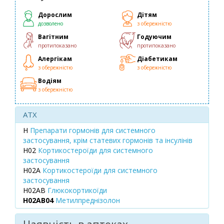
Дорослим
Дітям
дозволено
з обережністю
Вагітним
Годуючим
протипоказано
протипоказано
Алергікам
Діабетикам
з обережністю
з обережністю
Водіям
з обережністю
ATX
H
Препарати гормонів для системного
застосування, крім статевих гормонів та інсулінів
H02
Кортикостероїди для системного
застосування
H02A
Кортикостероїди для системного
застосування
H02AB
Глюкокортикоїди
H02AB04
Метилпреднізолон