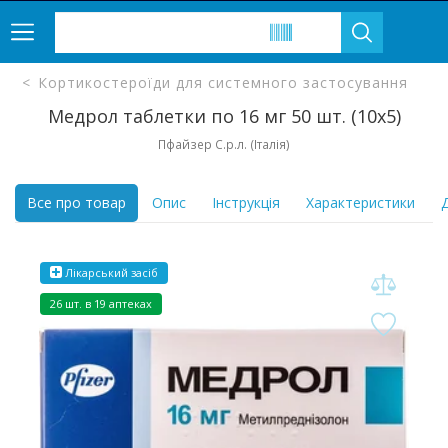
Кортикостероїди для системного застосування
Медрол таблетки по 16 мг 50 шт. (10х5)
Пфайзер С.р.л. (Італія)
Все про товар
Опис
Інструкція
Характеристики
Д
Лікарський засіб
26 шт. в 19 аптеках