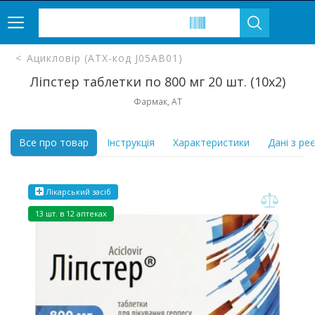
Ацикловір (ATX-код J05AB01)
Ліпстер таблетки по 800 мг 20 шт. (10х2)
Фармак, АТ
Все про товар
Інструкція
Характеристики
Дані з ре
Лікарський засіб
13 шт. в 12 аптеках