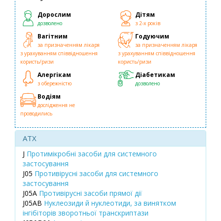
Дорослим
Дітям
дозволено
з 2-х років
Вагітним
Годуючим
за призначенням лікаря
за призначенням лікаря
з урахуванням співвідношення
з урахуванням співвідношення
користь/ризи
користь/ризи
Алергікам
Діабетикам
з обережністю
дозволено
Водіям
дослідження не
проводились
ATX
J
Протимікробні засоби для системного
застосування
J05
Противірусні засоби для системного
застосування
J05A
Противірусні засоби прямої дії
J05AB
Нуклеозиди й нуклеотиди, за винятком
інгібіторів зворотньої транскриптази