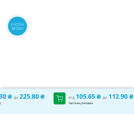
КНОПКА
ЗВ'ЯЗКУ
.30 ₴
225.80 ₴
105.65 ₴
112.90 ₴
до
від
до
)
Частина упаковки