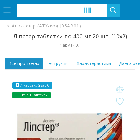
Ацикловір (ATX-код J05AB01)
Ліпстер таблетки по 400 мг 20 шт. (10х2)
Фармак, АТ
Все про товар
Інструкція
Характеристики
Дані з ре
Лікарський засіб
16 шт. в 16 аптеках