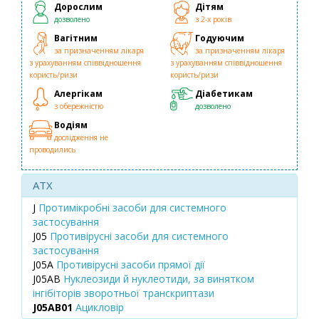
Дорослим
Дітям
дозволено
з 2-х років
Вагітним
Годуючим
за призначенням лікаря
за призначенням лікаря
з урахуванням співвідношення
з урахуванням співвідношення
користь/ризи
користь/ризи
Алергікам
Діабетикам
з обережністю
дозволено
Водіям
дослідження не
проводились
ATX
J
Протимікробні засоби для системного
застосування
J05
Противірусні засоби для системного
застосування
J05A
Противірусні засоби прямої дії
J05AB
Нуклеозиди й нуклеотиди, за винятком
інгібіторів зворотньої транскриптази
J05AB01
Ацикловір