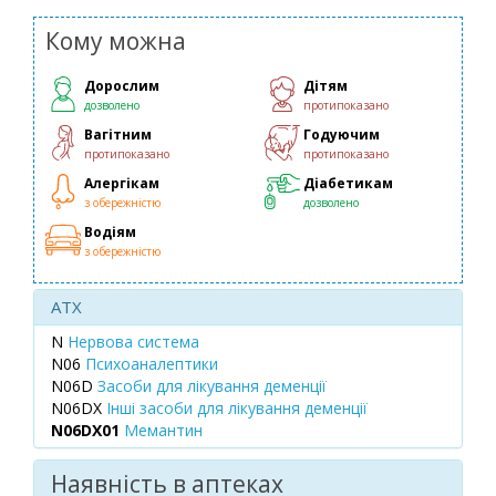
Кому можна
Дорослим
Дітям
дозволено
протипоказано
Вагітним
Годуючим
протипоказано
протипоказано
Алергікам
Діабетикам
з обережністю
дозволено
Водіям
з обережністю
ATX
N
Нервова система
N06
Психоаналептики
N06D
Засоби для лікування деменції
N06DX
Інші засоби для лікування деменції
N06DX01
Мемантин
Наявність в аптеках