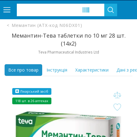
Мемантин (ATX-код N06DX01)
Мемантин-Тева таблетки по 10 мг 28 шт.
(14х2)
Teva Pharmaceutical Industries Ltd
Все про товар
Інструкція
Характеристики
Дані з ре
Лікарський засіб
118 шт. в 26 аптеках