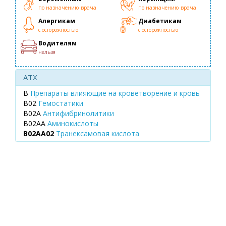
по назначению врача
по назначению врача
Алергикам
Диабетикам
с осторожностью
с осторожностью
Водителям
нельзя
ATX
B
Препараты влияющие на кроветворение и кровь
B02
Гемостатики
B02A
Антифибринолитики
B02AA
Аминокислоты
B02AA02
Транексамовая кислота