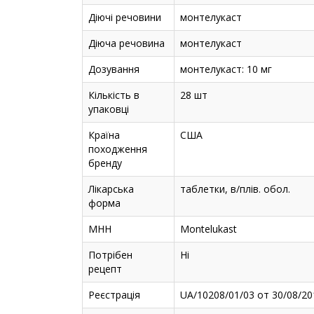
Діючі речовини
монтелукаст
Діюча речовина
монтелукаст
Дозування
монтелукаст: 10 мг
Кількість в
28 шт
упаковці
Країна
США
походження
бренду
Лікарська
таблетки, в/плів. обол.
форма
МНН
Montelukast
Потрібен
Ні
рецепт
Реєстрація
UA/10208/01/03 от 30/08/20