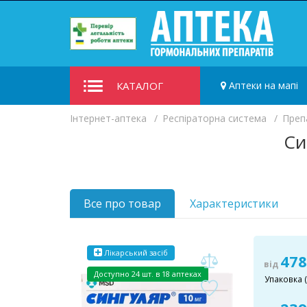
КАТАЛОГ
Аптеки на мапі
Iнтернет-аптека
Респіраторна система
Преп
Си
Все про товар
Характеристики
Лікарський засіб
478
від
Доступно
24 шт. в 18 аптеках
Упаковка (