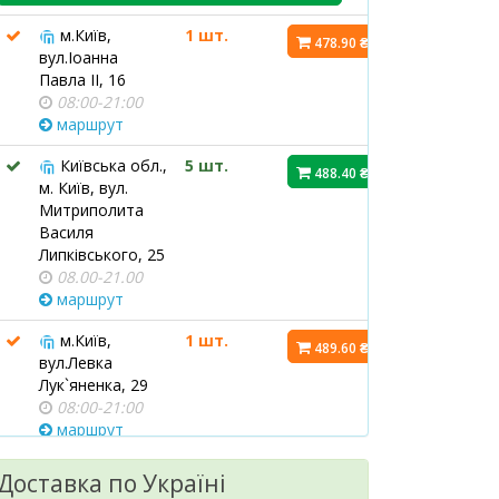
м.Київ,
1 шт.
478.90 ₴
вул.Іоанна
Павла ІІ, 16
08:00-21:00
маршрут
Київська обл.,
5 шт.
488.40 ₴
м. Київ, вул.
Митриполита
Василя
Липківського, 25
08.00-21.00
маршрут
м.Київ,
1 шт.
489.60 ₴
вул.Левка
Лук`яненка, 29
08:00-21:00
маршрут
м.Київ,
1 шт.
Доставка по Україні
488.40 ₴
бул.Лесі