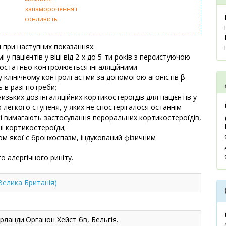
запаморочення і
сонливість
 при наступних показаннях:
 у пацієнтів у віці від 2-х до 5-ти років з персистуючою
достатньо контролюється інгаляційними
клінічному контролі астми за допомогою агоністів β-
 в разі потреби;
изьких доз інгаляційних кортикостероїдів для пацієнтів у
ю легкого ступеня, у яких не спостерігалося останнім
кі вимагають застосування пероральних кортикостероїдів,
і кортикостероїди;
м якої є бронхоспазм, індукований фізичним
о алергічного риніту.
Велика Британія)
ерланди.Органон Хейст бв, Бельгія.