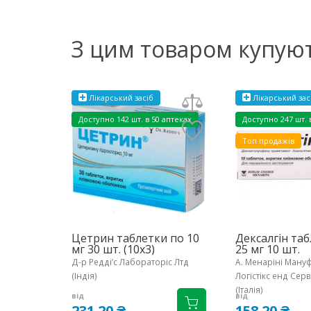
З цим товаром купую
Лікарський засіб
Лікарський зас
Доступно
142 шт. в 50 аптеках
Доступно
247 шт. 
Топ продажів
Цетрин таблетки по 10
Дексалгін та
мг 30 шт. (10х3)
25 мг 10 шт.
Д-р Редді’с Лабораторіс Лтд
A. Менаріні Мануф
(Індія)
Логістікс енд Серв
(Італія)
від
від
231.20 ₴
158.20 ₴