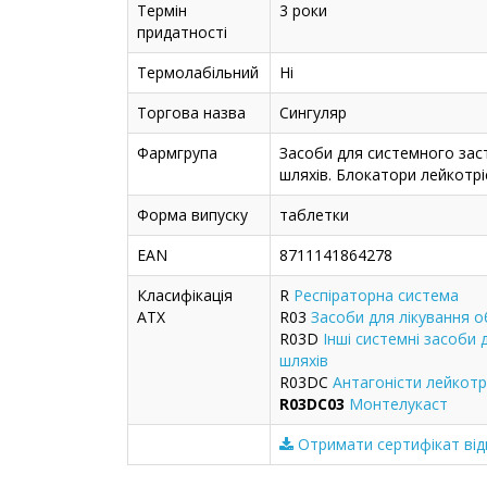
Термін
3 роки
придатності
Термолабільний
Ні
Торгова назва
Сингуляр
Фармгрупа
Засоби для системного зас
шляхів. Блокатори лейкотрі
Форма випуску
таблетки
EAN
8711141864278
Класифікація
R
Респіраторна система
ATX
R03
Засоби для лікування 
R03D
Інші системні засоби
шляхів
R03DC
Антагоністи лейкот
R03DC03
Монтелукаст
Отримати сертифікат від