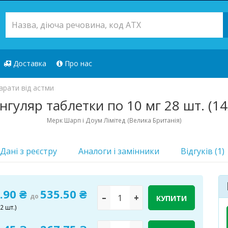
Доставка
Про нас
арати від астми
нгуляр таблетки по 10 мг 28 шт. (14
Мерк Шарп і Доум Лімітед (Велика Британія)
Дані з реєстру
Аналоги i замінники
Відгуків (1)
.90 ₴
535.50 ₴
до
–
+
КУПИТИ
2 шт.)