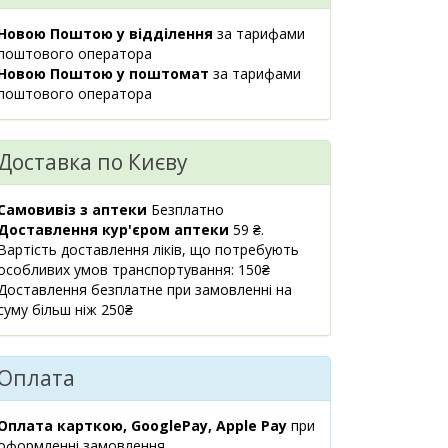
Українки, 9
Новою Поштою у відділення
за тарифами
08:00-21:00
поштового оператора
маршрут
Новою Поштою у поштомат
за тарифами
м.Київ,
2 шт.
поштового оператора
490.10 ₴
вул.Липківського
Василя
Митрополита,
Доставка по Києву
1А
08:00-22:00
Самовивіз з аптеки
Безплатно
маршрут
Доставлення кур'єром аптеки
59 ₴.
Київська обл.,
1 шт.
Вартість доставлення ліків, що потребують
490.10 ₴
с.Ходосівка,
особливих умов транспортування: 150₴
вул.Березова, 2
Доставлення безплатне при замовленні на
08:00-21:00
суму більш ніж 250₴
маршрут
Київська обл.,
2 шт.
Оплата
488.40 ₴
м.Бровари,
вул.Київська,
Оплата карткою, GooglePay, Apple Pay
243 прим.14
при
оформленні замовлення
08:00-21:00