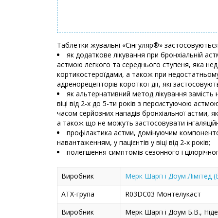
Таблетки жувальні «Сінгуляр®» застосовуються
як додаткове лікування при бронхіальній астмі
астмою легкого та середнього ступеня, яка не
кортикостероїдами, а також при недостатньому 
адренорецепторів короткої дії, які застосовують
як альтернативний метод лікування замість н
віці від 2-х до 5-ти років з персистуючою астмо
часом серйозних нападів бронхіальної астми, я
а також що не можуть застосовувати інгаляційн
профілактика астми, домінуючим компоненто
навантаженням, у пацієнтів у віці від 2-х років;
полегшення симптомів сезонного і цілорічног
Виробник
Мерк Шарп і Доум Лімітед (
АТХ-група
R03DC03 Монтелукаст
Виробник
Мерк Шарп і Доум Б.В., Нід