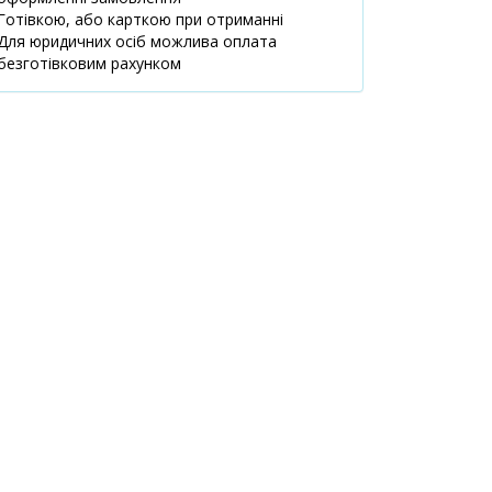
Готівкою, або карткою при отриманні
маршрут
Для юридичних осіб можлива оплата
м.Київ,
1 шт.
безготівковим рахунком
484.30 ₴
вул.Кловський
узвіз, 14/24
08:00-20:00
маршрут
м.Київ,
1 шт.
489.60 ₴
вул.Левка
Лук`яненко
(Тимошенко), 18
08:00-21:00
маршрут
м.Київ,
1 шт.
486.80 ₴
вул.Ревуцького,
9
08:00-21:00
маршрут
м.Київ,
1 шт.
488.70 ₴
вул.Ахматової