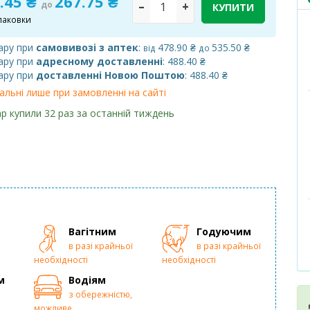
.45 ₴
267.75 ₴
до
–
+
КУПИТИ
паковки
ару при
самовивозі з аптек
:
478.90 ₴
535.50 ₴
від
до
ару при
адресному доставленні
: 488.40 ₴
ару при
доставленні Новою Поштою
: 488.40 ₴
альні лише при замовленні на сайті
р купили 32 раз за останній тиждень
Вагітним
Годуючим
в разі крайньої
в разі крайньої
необхідності
необхідності
м
Водіям
з обережністю,
можливе