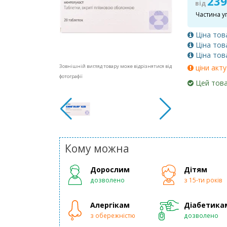
239
від
Частина у
Ціна тов
Ціна тов
Ціна тов
ціни акту
Зовнішній вигляд товару може відрізнятися від
фотографії
Цей това
Кому можна
Дорослим
Дітям
дозволено
з 15-ти років
Алергікам
Діабетика
з обережністю
дозволено