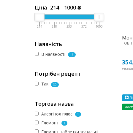
Ціна
214
-
1000
₴
214
218
253
372
1000
Монт
Наявність
ТОВ Т
В наявності
16
354
Упаков
Потрібен рецепт
Так
30
Лі
Торгова назва
Дост
Алергінол плюс
1
Глемонт
1
Глемонт таблетки жувальні