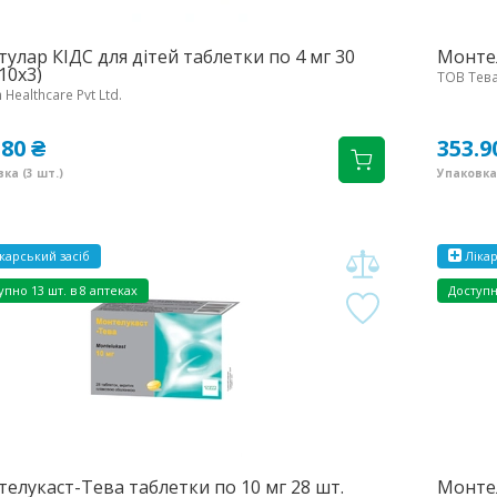
улар КІДС для дітей таблетки по 4 мг 30
Монтел
10х3)
ТОВ Тев
Healthcare Pvt Ltd.
.80 ₴
353.9
ка (3 шт.)
Упаковка 
карський засіб
Лікар
упно
13 шт. в 8 аптеках
Доступ
елукаст-Тева таблетки по 10 мг 28 шт.
Монтел