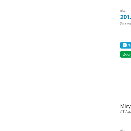
від
201
Упаков
Лі
Дост
Мілу
АТ Ад
від