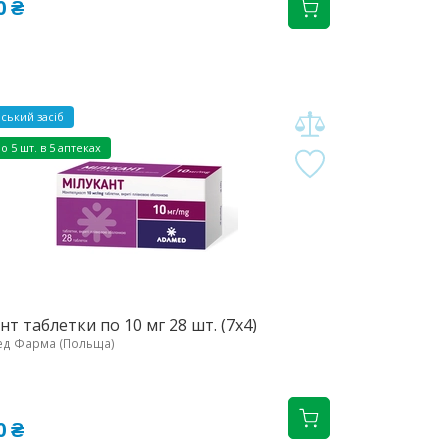
0 ₴
ський засіб
но
5 шт. в 5 аптеках
нт таблетки по 10 мг 28 шт. (7х4)
ед Фарма (Польща)
0 ₴