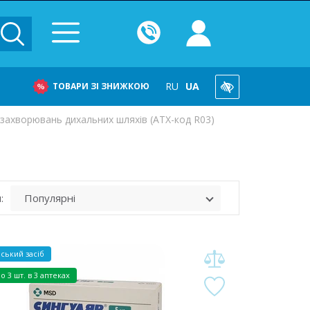
RU
UA
ТОВАРИ ЗІ ЗНИЖКОЮ
 захворювань дихальних шляхів (ATX-код R03)
:
ський засіб
но
3 шт. в 3 аптеках