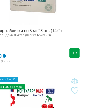
яр таблетки по 5 мг 28 шт. (14х2)
п і Доум Лімітед (Велика Британія)
0 ₴
(2 шт.)
ський засіб
но
1 шт. в 1 аптеці