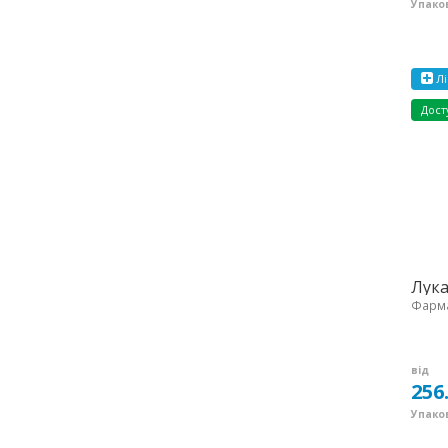
Упаков
Лі
Дост
Лука
Фарма
від
256
Упаков