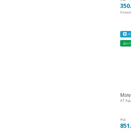
350
Упаков
Лі
Дост
Мілу
АТ Ад
від
851