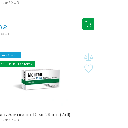
вський ХФЗ
0 ₴
(4 шт.)
ський засіб
но
11 шт. в 11 аптеках
 таблетки по 10 мг 28 шт. (7х4)
вський ХФЗ