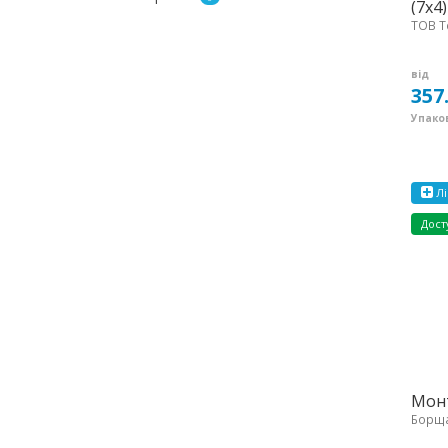
(7х4)
ТОВ Т
від
357
Упаков
Лі
Дост
Монт
Борща