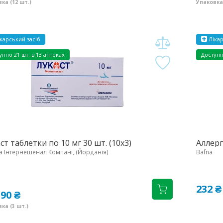
ка (12 шт.)
Упаковка 
карський засіб
Лікар
упно
21 шт. в 13 аптеках
Доступ
ст таблетки по 10 мг 30 шт. (10х3)
Аллерг
 Інтернешенал Компані, (Йорданія)
Bafna
232 ₴
.90 ₴
ка (3 шт.)