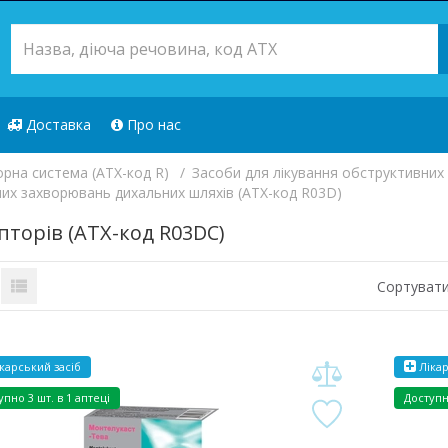
Доставка
Про нас
орна система (ATX-код R)
Засоби для лікування обструктивних
вних захворювань дихальних шляхів (ATX-код R03D)
торів (ATX-код R03DC)
Сортувати
карський засіб
Лікар
упно
3 шт. в 1 аптеці
Доступ