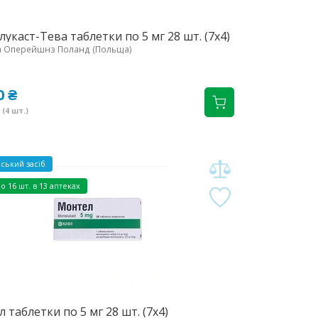
укаст-Тева таблетки по 5 мг 28 шт. (7х4)
а Оперейшнз Поланд (Польща)
0 ₴
(4 шт.)
ський засіб
но
16 шт. в 13 аптеках
 таблетки по 5 мг 28 шт. (7х4)