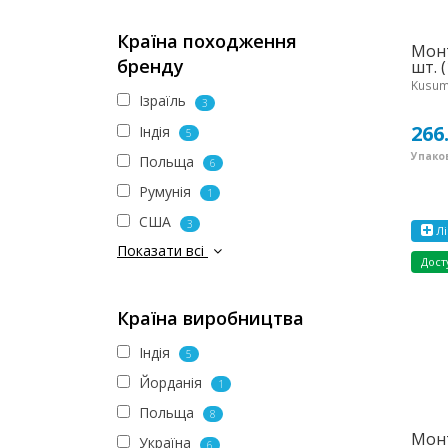
Країна походження
Монт
бренду
шт. (
Kusum 
Ізраїль
3
266
Індія
5
Упаков
Польща
6
Румунія
1
США
3
Лі
Показати всі
Дост
Країна виробництва
Індія
5
Йорданія
1
Польща
8
Монт
Україна
6