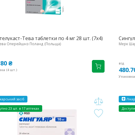
елукаст-Тева таблетки по 4 мг 28 шт. (7х4)
Сингул
ева Оперейшнз Поланд (Польща)
Мерк Шар
.80 ₴
від
480.7
ка (4 шт.)
Упаковка 
карський засіб
Лікар
упно
23 шт. в 17 аптеках
Доступ