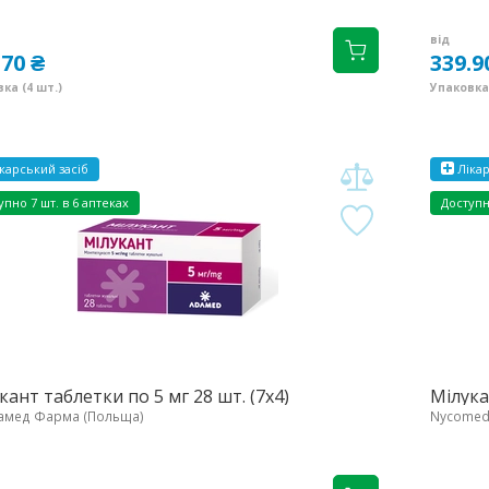
від
.70 ₴
339.9
ка (4 шт.)
Упаковка 
карський засіб
Лікар
упно
7 шт. в 6 аптеках
Доступ
кант таблетки по 5 мг 28 шт. (7х4)
Мілука
амед Фарма (Польща)
Nycomed