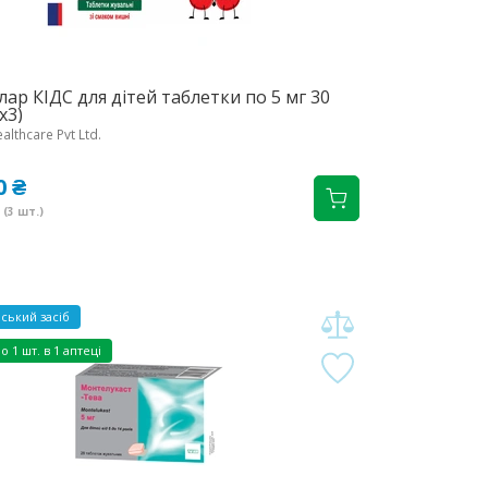
ар КІДС для дітей таблетки по 5 мг 30
х3)
lthcare Pvt Ltd.
0 ₴
(3 шт.)
ський засіб
но
1 шт. в 1 аптеці