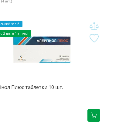
(4 шт.)
ський засіб
но
2 шт. в 1 аптеці
інол Плюс таблетки 10 шт.