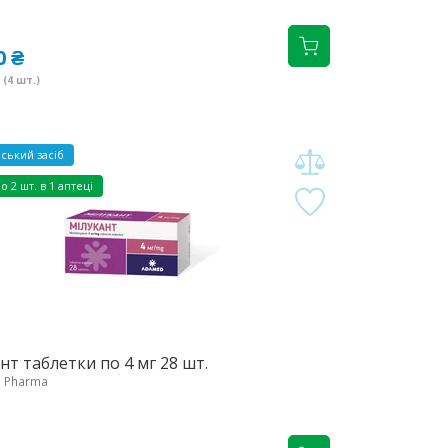
0 ₴
(4 шт.)
ський засіб
но
2 шт. в 1 аптеці
нт таблетки по 4 мг 28 шт.
 Pharma