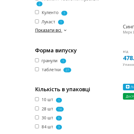
2
Куленто
1
Лукаст
1
Синг
Показати всі
Мерк 
Форма випуску
від
478
гранули
1
Упаков
таблетки
27
Лі
Кількість в упаковці
Дост
10 шт
1
28 шт
14
30 шт
9
84 шт
3