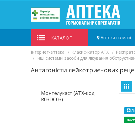
КАТАЛОГ
Аптеки на мапі
Iнтернет-аптека
Класифікатор ATX
Респірат
Інші системні засоби для лікування обструкти
Антагоністи лейкотриєнових рецеп
Монтелукаст (ATX-код
R03DC03)
Лі
Дост