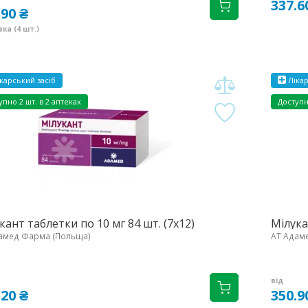
337.6
.90 ₴
ка (4 шт.)
карський засіб
Лікар
упно
2 шт. в 2 аптеках
Доступ
кант таблетки по 10 мг 84 шт. (7х12)
Мілука
амед Фарма (Польща)
АТ Адам
від
.20 ₴
350.9