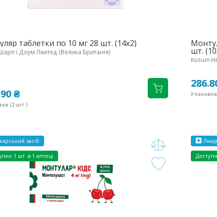
уляр таблетки по 10 мг 28 шт. (14х2)
Монтул
шт. (10
Шарп і Доум Лімітед (Велика Британія)
Kusum Hea
286.8
.90 ₴
Упаковка 
ка (2 шт.)
карський засіб
Лікар
упно
1 шт. в 1 аптеці
Доступ