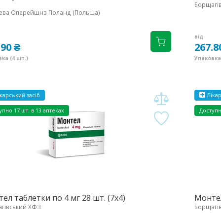
Борщагі
ева Оперейшнз Поланд (Польща)
від
.90 ₴
267.8
ка (4 шт.)
Упаковка 
карський засіб
Лікар
упно
17 шт. в 13 аптеках
Доступ
ел таблетки по 4 мг 28 шт. (7х4)
Монтел
гівський ХФЗ
Борщагі