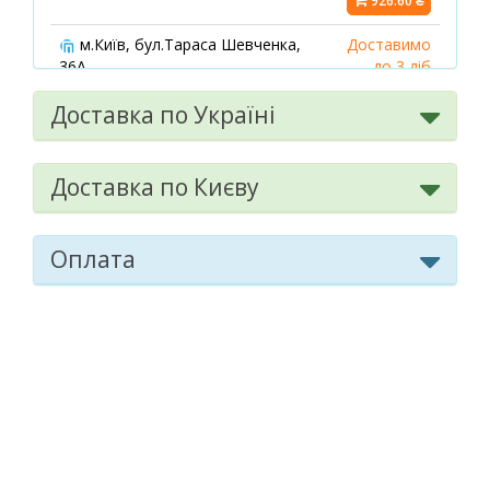
926.60 ₴
м.Київ, бул.Тараса Шевченка,
Доставимо
36А
до 3 діб
08:00-21:00
маршрут
949.30 ₴
Доставка по Україні
м.Київ, пр.Соборності, 4
Доставимо
08:00-21:00
маршрут
до 3 діб
Доставка по Києву
926.60 ₴
Оплата