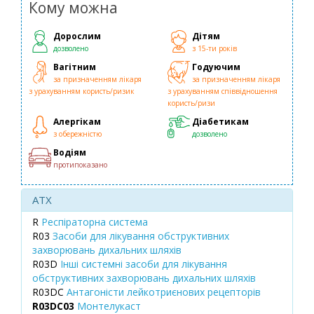
Кому можна
Дорослим
Дітям
дозволено
з 15-ти років
Вагітним
Годуючим
за призначенням лікаря
за призначенням лікаря
з урахуванням користь/ризик
з урахуванням співвідношення
користь/ризи
Алергікам
Діабетикам
з обережністю
дозволено
Водіям
протипоказано
ATX
R
Респіраторна система
R03
Засоби для лікування обструктивних
захворювань дихальних шляхів
R03D
Інші системні засоби для лікування
обструктивних захворювань дихальних шляхів
R03DC
Антагоністи лейкотриєнових рецепторів
R03DC03
Монтелукаст