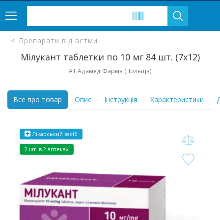
Препарати від астми
Мілукант таблетки по 10 мг 84 шт. (7х12)
АТ Адамед Фарма (Польща)
Все про товар
Опис
Інструкція
Характеристики
Д
Лікарський засіб
2 шт. в 2 аптеках