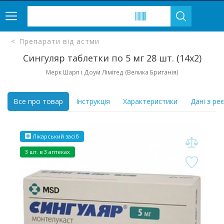
Препарати від астми
Сингуляр таблетки по 5 мг 28 шт. (14х2)
Мерк Шарп і Доум Лімітед (Велика Британія)
Все про товар
Інструкція
Характеристики
Дані з ре
Лікарський засіб
3 шт. в 3 аптеках