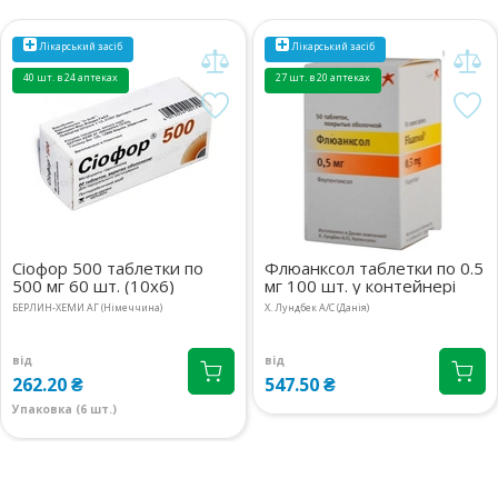
Лікарський засіб
Лікарський засіб
40 шт. в 24 аптеках
27 шт. в 20 аптеках
Сіофор 500 таблетки по
Флюанксол таблетки по 0.5
500 мг 60 шт. (10х6)
мг 100 шт. у контейнері
БЕРЛИН-ХЕМИ АГ (Німеччина)
Х. Лундбек А/С (Данія)
від
від
262.20 ₴
547.50 ₴
Упаковка (6 шт.)