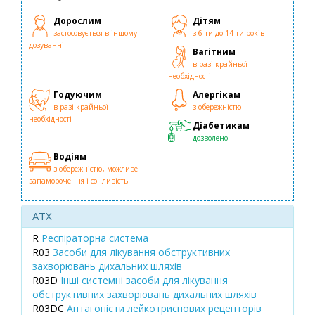
Дорослим
Дітям
застосовується в іншому
з 6-ти до 14-ти років
дозуванні
Вагітним
в разі крайньої
необхідності
Годуючим
Алергікам
в разі крайньої
з обережністю
необхідності
Діабетикам
дозволено
Водіям
з обережністю, можливе
запаморочення і сонливість
ATX
R
Респіраторна система
R03
Засоби для лікування обструктивних
захворювань дихальних шляхів
R03D
Інші системні засоби для лікування
обструктивних захворювань дихальних шляхів
R03DC
Антагоністи лейкотриєнових рецепторів