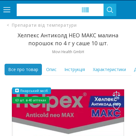
Препарати від температури
Хелпекс Антиколд НЕО МАКС малина
порошок по 4 г у саше 10 шт.
Movi Health GmbH
Все про товар
Опис
Інструкція
Характеристики
Д
Лікарський засіб
63 шт. в 40 аптеках