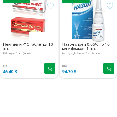
Київська обл., м.Бровари,
1 шт.
вул.Київська, 243 прим.14
240.70 ₴
08:00-21:00
маршрут
м.Київ, вул.Кловський узвіз,
1 шт.
14/24
241.10 ₴
08:00-20:00
маршрут
Пенталгін-ФС таблетки 10
Назол спрей 0,05% по 10
шт.
мл у флаконі 1 шт.
м.Київ, вул.Драгоманова, 38А
1 шт.
08:00-20:00
маршрут
ТОВ Фарма Старт (Україна)
Інстітуто Де Анжелі С.р.л. (Італія)
241.10 ₴
м.Київ, вул.Ревуцького, 9
1 шт.
від
від
46.40 ₴
94.70 ₴
08:00-21:00
маршрут
241 ₴
м.Київ, вул.Білецького, 1.3
2 шт.
08:00-21:00
маршрут
241.10 ₴
м.Київ, вул.Драгомирова
2 шт.
Михайла, 2А прим.412
241.10 ₴
08:00-21:00
маршрут