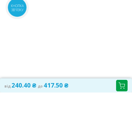
м.Київ, вул.Мстислава
1 шт.
КНОПКА
ЗВ'ЯЗКУ
Скрипника, 40
241.10 ₴
08:00-21:00
маршрут
м.Київ, вул.Преображенська, 8Б
2 шт.
08:00-21:00
маршрут
241.10 ₴
Київська обл., м.Українка,
1 шт.
вул.Юності, 6В
240.40 ₴
07:00-21:00
маршрут
м.Київ, вул.Урлівська, 11/44
1 шт.
08:00-21:00
маршрут
241.10 ₴
240.40 ₴
417.50 ₴
від
до
м.Київ, вул.Радунська, 13А
1 шт.
08:00-21:00
маршрут
241 ₴
м.Київ, бул.Кольцова, 9
4 шт.
08:00-21:00
маршрут
240.80 ₴
Київська обл., с.Капітанівка,
1 шт.