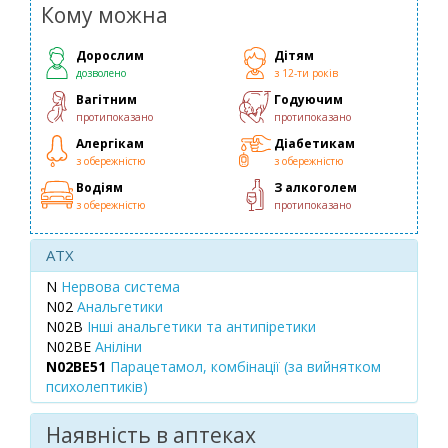
Кому можна
Дорослим
Дітям
дозволено
з 12-ти років
Вагітним
Годуючим
протипоказано
протипоказано
Алергікам
Діабетикам
з обережністю
з обережністю
Водіям
З алкоголем
з обережністю
протипоказано
ATX
N
Нервова система
N02
Анальгетики
N02B
Інші анальгетики та антипіретики
N02BE
Аніліни
N02BE51
Парацетамол, комбінації (за вийнятком
психолептиків)
Наявність в аптеках