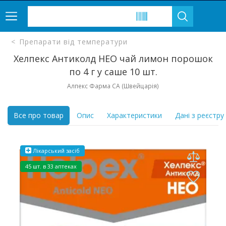
Препарати від температури
Хелпекс Антиколд НЕО чай лимон порошок
по 4 г у саше 10 шт.
Алпекс Фарма СА (Швейцарія)
Все про товар
Опис
Характеристики
Дані з реєстру
Лікарський засіб
45 шт. в 33 аптеках