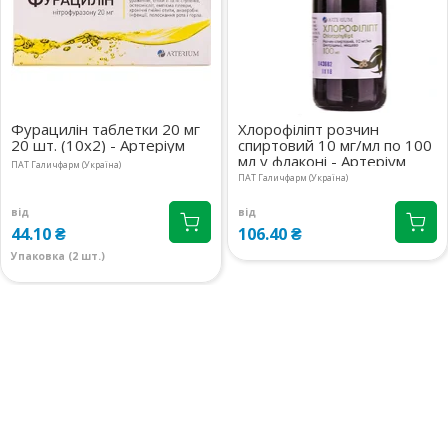
м.Київ, вул.Ревуцького, 9
1 шт.
08:00-21:00
маршрут
219.40 ₴
м.Київ, вул.Ахматової Анни, 9/18
1 шт.
09:00-19:00
маршрут
219.50 ₴
Фурацилін таблетки 20 мг
Хлорофіліпт розчин
20 шт. (10х2) - Артеріум
спиртовий 10 мг/мл по 100
м.Київ, вул.Лаврухіна, 4
1 шт.
мл у флаконі - Артеріум
09:00-22:00
маршрут
ПАТ Галичфарм (Україна)
219.50 ₴
ПАТ Галичфарм (Україна)
м.Київ, вул.Драгомирова
2 шт.
від
від
44.10 ₴
106.40 ₴
Михайла, 2А прим.412
218.40 ₴
08:00-21:00
маршрут
Упаковка (2 шт.)
м.Київ, бул.Лесі Українки, 24
4 шт.
08:00-21:00
маршрут
219.40 ₴
м.Київ, вул.Антоновича, 47А
1 шт.
08:00-21:00
маршрут
218.40 ₴
Київська обл., м.Українка,
1 шт.
вул.Юності, 1Б