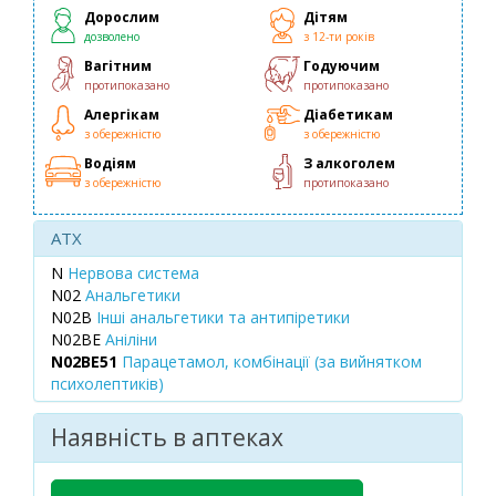
Дорослим
Дітям
дозволено
з 12-ти років
Вагітним
Годуючим
протипоказано
протипоказано
Алергікам
Діабетикам
з обережністю
з обережністю
Водіям
З алкоголем
з обережністю
протипоказано
ATX
N
Нервова система
N02
Анальгетики
N02B
Інші анальгетики та антипіретики
N02BE
Аніліни
N02BE51
Парацетамол, комбінації (за вийнятком
психолептиків)
Наявність в аптеках