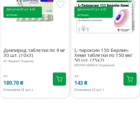
08:00-21:00
маршрут
148.50 ₴
Доступно 29 шт. в 24
Доступно 57 шт. в 33
аптеках
аптеках
м.Київ, пр.Берестейський
2 шт.
(Перемоги), 142А
137.60 ₴
08:00-21:00
маршрут
Київська обл., м.Бровари,
1 шт.
бул.Незалежності, 6
Диапирид таблетки по 4 мг
L-тироксин 150 Берлин-
142.50 ₴
30 шт. (10х3)
Хеми таблетки по 150 мкг
07:00-23:00
маршрут
50 шт. (25х2)
АТ "Фармак" (Україна)
БЕРЛИН-ХЕМИ АГ (Германия)
м.Київ, вул.Петра Вершигори, 1
1 шт.
08:00-21:00
маршрут
137.40 ₴
от
от
180.70 ₴
143 ₴
м.Київ, бул.Лесі Українки, 9
Доставим
Упаковка (3 шт.)
Упаковка (2 шт.)
08:00-21:00
маршрут
до 3 дней
153.90 ₴
м.Київ, вул.Левка Лук`яненка, 29
Доставим
08:00-21:00
маршрут
до 3 дней
153.90 ₴