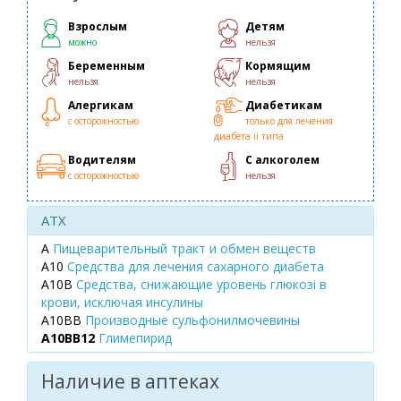
Взрослым
Детям
можно
нельзя
Беременным
Кормящим
нельзя
нельзя
Алергикам
Диабетикам
с осторожностью
только для лечения
диабета іі типа
Водителям
С алкоголем
с осторожностью
нельзя
ATX
A
Пищеварительный тракт и обмен веществ
A10
Средства для лечения сахарного диабета
A10B
Средства, снижающие уровень глюкозі в
крови, исключая инсулины
A10BB
Производные сульфонилмочевины
A10BB12
Глимепирид
Наличие в аптеках