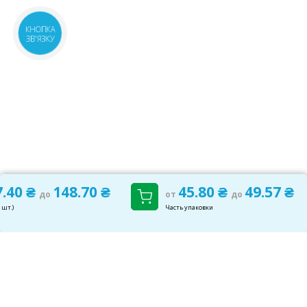
КНОПКА
ЗВ'ЯЗКУ
7.40 ₴
148.70 ₴
45.80 ₴
49.57 ₴
до
от
до
 шт.)
Часть упаковки