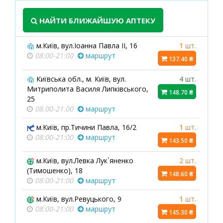
НАЙТИ БЛИЖАЙШУЮ АПТЕКУ
м.Київ, вул.Іоанна Павла ІІ, 16
1 шт.
08:00-21:00
маршрут
137.40 ₴
Київська обл., м. Київ, вул.
4 шт.
Митриполита Василя Липківського,
148.70 ₴
25
08.00-21.00
маршрут
м.Київ, пр.Тичини Павла, 16/2
1 шт.
08:00-21:00
маршрут
143.50 ₴
м.Київ, вул.Левка Лук`яненко
2 шт.
(Тимошенко), 18
148.60 ₴
08:00-21:00
маршрут
м.Київ, вул.Ревуцького, 9
1 шт.
08:00-21:00
маршрут
145.30 ₴