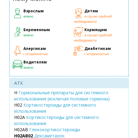
Взрослым
Детям
можно
в случае крайней
необходимости
Беременным
Кормящим
можно
в случае крайней
необходимости
Алергикам
Диабетикам
с осторожностью
с осторожностью
Водителям
можно
ATX
H
Гормональные препараты для системного
использования (исключая половые гормоны)
H02
Кортикостероиды для системного
использования
H02A
Кортикостероиды для системного
использования
H02AB
Глюкокортикостероиды
H02AB02
Дексаметазон