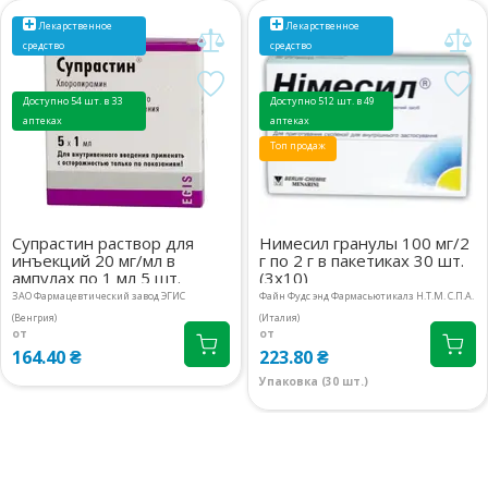
08:00-21:00
маршрут
Лекарственное
Лекарственное
765.30 ₴
средство
средство
м.Київ, вул.Якуба Коласа, 15
1 шт.
08:00-21:00
маршрут
770 ₴
Доступно 54 шт. в 33
Доступно 512 шт. в 49
аптеках
аптеках
м.Київ, бул.Кольцова, 9
1 шт.
Топ продаж
08:00-21:00
маршрут
761.90 ₴
Київська обл., с.Капітанівка,
1 шт.
вул.Соборна, 6 Корпус 1 корп.1,2
Супрастин раствор для
Нимесил гранулы 100 мг/2
792.50 ₴
инъекций 20 мг/мл в
г по 2 г в пакетиках 30 шт.
08:00-20:00
маршрут
ампулах по 1 мл 5 шт.
(3х10)
ЗАО Фармацевтический завод ЭГИС
Файн Фудс энд Фармасьютикалз Н.Т.М. С.П.А.
Київська обл., м.Бровари,
1 шт.
(Венгрия)
(Италия)
вул.Олімпійська, 4
766.80 ₴
от
от
08:00-20:00
маршрут
164.40 ₴
223.80 ₴
Упаковка (30 шт.)
м.Київ, вул.Дмитра Луценко, 6
2 шт.
прим.158
763.40 ₴
08:00-20:00
маршрут
м.Київ, вул.Андрія Аболмасова, 6
1 шт.